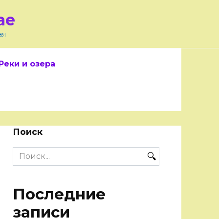
ае
ая
Реки и озера
Поиск
Search
for:
Последние
записи