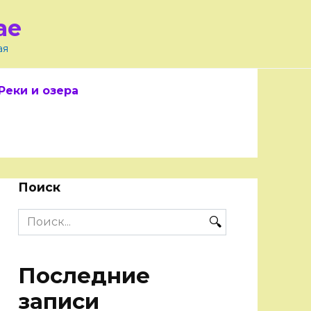
ае
ая
Реки и озера
Поиск
Search
for:
Последние
записи