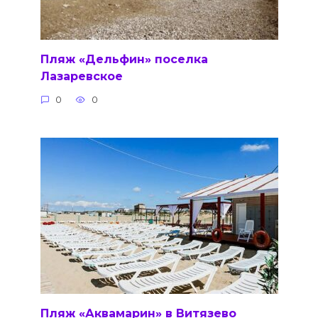
Пляж «Дельфин» поселка
Лазаревское
0
0
Пляж «Аквамарин» в Витязево