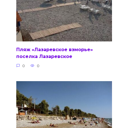
Пляж «Лазаревское взморье»
поселка Лазаревское
0
0