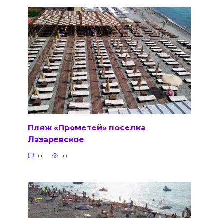
Пляж «Прометей» поселка
Лазаревское
0
0