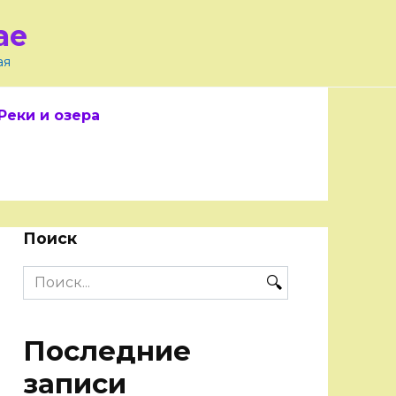
ае
ая
Реки и озера
Поиск
Search
for:
Последние
записи