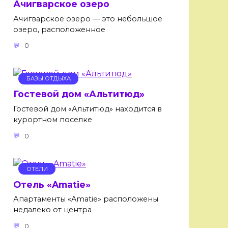
Ачигварское озеро
Ачигварское озеро — это небольшое
озеро, расположенное
0
БАЗЫ ОТДЫХА
Гостевой дом «Альтитюд»
Гостевой дом «Альтитюд» находится в
курортном поселке
0
ОТЕЛИ
Отель «Amatie»
Апартаменты «Amatie» расположены
недалеко от центра
0