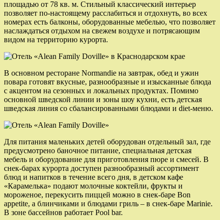
площадью от 78 кв. м. Стильный классический интерьер
позволяет по-настоящему расслабиться и отдохнуть, во всех
номерах есть балконы, оборудованные мебелью, что позволяет
наслаждаться отдыхом на свежем воздухе и потрясающим
видом на территорию курорта.
В основном ресторане Normandie на завтрак, обед и ужин
повара готовят вкусные, разнообразные и изысканные блюда
с акцентом на сезонных и локальных продуктах. Помимо
основной шведской линии и зоны шоу кухни, есть детская
шведская линия со сбалансированными блюдами и diet-меню.
Для питания маленьких детей оборудован отдельный зал, где
предусмотрено баночное питание, специальная детская
мебель и оборудование для приготовления пюре и смесей. В
снек-барах курорта доступен разнообразный ассортимент
блюд и напитков в течение всего дня, в детском кафе
«Карамелька» подают молочные коктейли, фрукты и
мороженое, перекусить пиццей можно в снек-баре Bon
appetite, а блинчиками и блюдами гриль – в снек-баре Marinie.
В зоне бассейнов работает Pool bar.