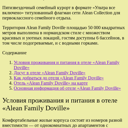
Пятизвездочный семейный курорт в формате «Ультра все
включено» титулованный флагман сети Alean Collection для
первоклассного семейного отдыха.
Территория Alean Family Doville площадью 50 000 квадратных
метров выполнена в нормандском стиле с множеством
красивых и уютных локаций, гостям доступны 6 бассейнов, в
том числе подогреваемые, и с водными горками.
Содержание
Условия проживания и питания в отеле «Alean Family
Doville»
Досуг в отеле «Alean Family Doville»
Как добраться до отеля «Alean Family Doville»
Отель «Alean Family Doville» на карте
Основная информация об отеле «Alean Family Doville»
Условия проживания и питания в отеле
«Alean Family Doville»
Комфортабельные жилые корпуса состоят из номеров разной
вместимости — от однокомнатных до апартаментов с