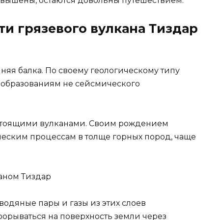
завышены, остаются довольны путешествием.
и грязевого вулкана Тиздар
няя балка. По своему геологическому типу
м образованиям не сейсмического
астоящими вулканами. Своим рождением
еским процессам в толще горных пород, чаще
водяные пары и газы из этих слоев
рорываться на поверхность земли через