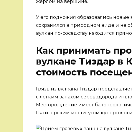
жерлом на вершине.
У его подножия образовались новые 
сохранился в природном виде и не о
вулкан по-соседству находится прямо
Как принимать про
вулкане Тиздар в 
стоимость посеще
Грязь из вулкана Тиздар представля
с легким запахом сероводорода и пл
Месторождение имеет бальнеологичес
Пятигорским институтом курортологи