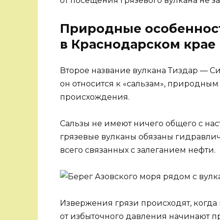
от посещения грязевого вулкана не 
Природные особенност
в Краснодарском крае
Второе название вулкана Тиздар — Си
он относится к «сальзам», природны
происхождения.
Сальзы не имеют ничего общего с н
грязевые вулканы обязаны гидравлич
всего связанных с залеганием нефти.
Извержения грязи происходят, когда 
от избыточного давления начинают п