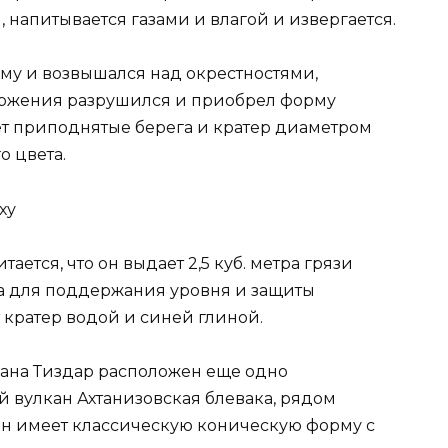
 напитывается газами и влагой и извергается.
му и возвышался над окрестностями,
извержения разрушился и приобрел форму
т приподнятые берега и кратер диаметром
о цвета.
тается, что он выдает 2,5 куб. метра грязи
та для поддержания уровня и защиты
 кратер водой и синей глиной.
кана Тиздар расположен еще одно
й вулкан Ахтанизовская блевака, рядом
кан имеет классическую коническую форму с