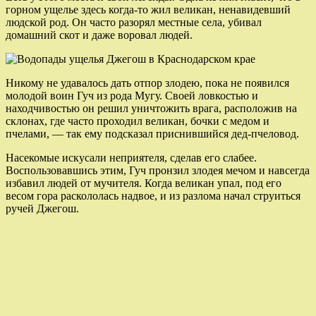
горном ущелье здесь когда-то жил великан, ненавидевший
людской род. Он часто разорял местные села, убивал
домашний скот и даже воровал людей.
Никому не удавалось дать отпор злодею, пока не появился
молодой воин Гуч из рода Мугу. Своей ловкостью и
находчивостью он решил уничтожить врага, расположив на
склонах, где часто проходил великан, бочки с медом и
пчелами, — так ему подсказал приснившийся дед-пчеловод.
Насекомые искусали неприятеля, сделав его слабее.
Воспользовавшись этим, Гуч пронзил злодея мечом и навсегда
избавил людей от мучителя. Когда великан упал, под его
весом гора раскололась надвое, и из разлома начал струиться
ручей Джегош.