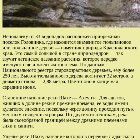
Неподалеку от 33 водопадов расположен прибрежный
поселок Головинка, где находится знаменитое тюльпановое
или тюльпанное дерево — памятник природы Краснодарского
края. Это самый большой в стране лириодендрон — так
звучит латинское название растения, которое нередко
именуют еще и «желтым тополем». По данным
Национального реестра старовозрастных деревьев, ему более
250 лет. Высота тюльпанового дерева достигает 32 метров, а
диаметр ствола — 2,88 метра. Цветет оно в конце мая —
середине июня.
Старинное название реки Шахе — Ахеунта. Для адыгов,
живших в долине реки в прежние времена, ее воды имели
культовое значение, поскольку через долину проходил путь к
местным священным рощам. По другим источникам, река
была своеобразной границей между древними племенами
зихи и саниги.
Ущелье реки Шахе, название которой в переводе с адыгского