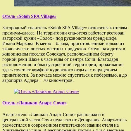
Отель «Soloh SPA Village»
Загородный спа-отель «Soloh SPA Village» относится к отелям
премиум-класса. На территории спа-отеля работает ресторан
авторской кухни «Солох» под руководством бренд-шефа
Ивана Маркова. В меню – блюда, приготовленные только из
экологически чистых местных продуктов. Отель находится в
живописном поселке Солохаул, расположенном берегу
горной реки Шахе в часе езды от центра Сочи. Благодаря
расположению и благоустроенной территории, проживание
здесь сочетает комфорт курортного отдыха с ощущением
приватности. За полчаса можно спуститься к побережью, а до
аэропорта Адлера – 70 километров.
Отель «Лавикон Апарт Сочи»
Апарт-отель «Лавикон Апарт Сочи» расположен в
центральной части Сочи недалеко от Дендрария. Апарт-отель
разместился в современном пятиэтажном здании отеля на
Учительской улице. В распоряжении гостей 2-х и 4-местные