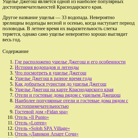
Ущелье Джегош является одной из наиболее популярных
достопримечательностей Краснодарского края.
Другое название ущелья — 33 водопада. Невероятно
зрелищны водопады весной и осенью, когда наступает период
половодья. В летнее время их выразительность слегка
теряется, однако само ущелье невероятно хорошо выглядит
весь год.
Содержание
Где расположено ущелье Джегош и его особенности
История водопадов и легенды
Что посмотреть в ущелье Джегош
Ущелье Джегош в разное время года
Как добраться туристам до ущелья Джегош
Ущелье Джегош на карте Краснодарского края
Отели и гостевые дома рядом с ущельем Джешош
Наиболее популярные отели и гостевые дома рядом с
достопримечательностью
Гостевой дом «Fidan spa»
Отель «Il Punto»
Отель «Lorren»
Отель «Soloh SPA Village»
Отель «Лавикон Апарт Сочи»