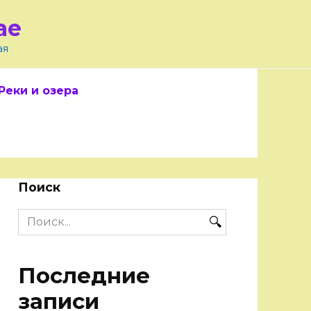
ае
ая
Реки и озера
Поиск
Search
for:
Последние
записи